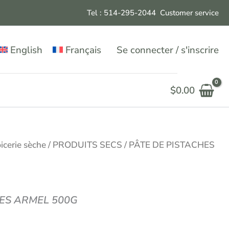
Tel : 514-295-204
4
Customer service
English
Français
Se connecter / s'inscrire
$
0.00
icerie sèche
/
PRODUITS SECS
/ PÂTE DE PISTACHES
HES ARMEL 500G