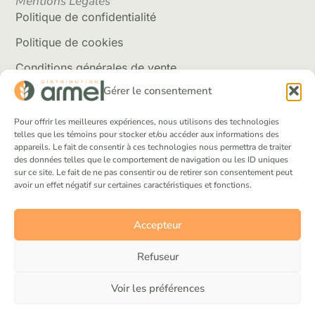
Mentions Légales
Politique de confidentialité
Politique de cookies
Conditions générales de vente
Gérer le consentement
Politique de livraison
Retour et rembousement
Pour offrir les meilleures expériences, nous utilisons des technologies
telles que les témoins pour stocker et/ou accéder aux informations des
appareils. Le fait de consentir à ces technologies nous permettra de traiter
Réseaux Sociaux
des données telles que le comportement de navigation ou les ID uniques
Facebook
sur ce site. Le fait de ne pas consentir ou de retirer son consentement peut
avoir un effet négatif sur certaines caractéristiques et fonctions.
Instagram
Tik Tok
Accepteur
Refuseur
Voir les préférences
© 2025 Distribution Armel inc. Tous droits réservés.
Réaliser par Concept Bloc