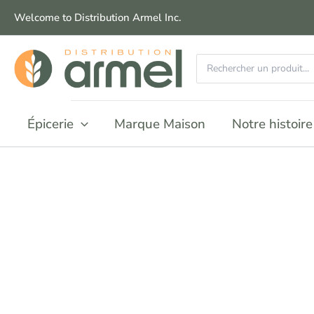
Aller
Welcome to Distribution Armel Inc.
au
contenu
Recherchez
:
Épicerie
Marque Maison
Notre histoire