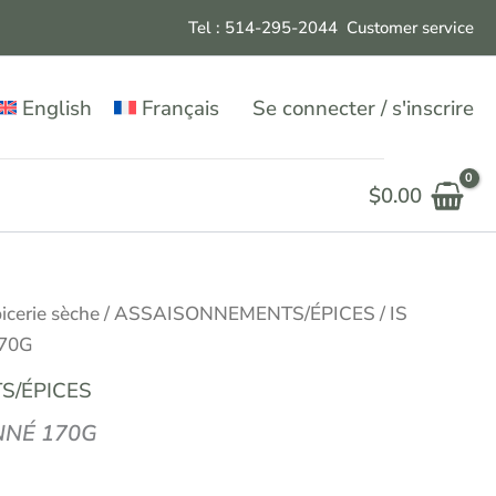
Tel : 514-295-204
4
Customer service
English
Français
Se connecter / s'inscrire
$
0.00
icerie sèche
/
ASSAISONNEMENTS/ÉPICES
/ IS
70G
S/ÉPICES
NNÉ 170G