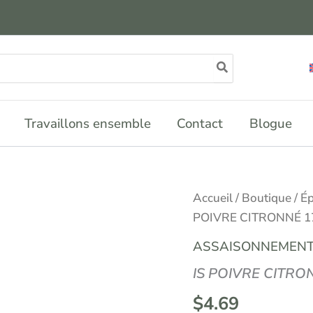
Travaillons ensemble
Contact
Blogue
quantité
Accueil
/
Boutique
/
Ép
de
POIVRE CITRONNÉ 1
IS
POIVRE
ASSAISONNEMENT
CITRONNÉ
170G
IS POIVRE CITRO
$
4.69