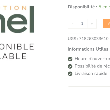
Disponibilité :
5 en 
-
+
A
UGS :
718263033610
Informations Utiles
Heure d'ouvertur
Possibilité de r
Livraison rapide