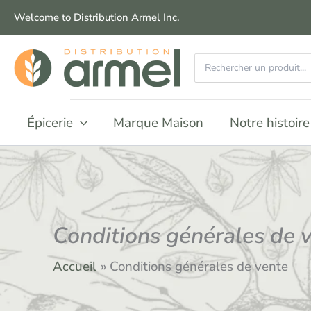
Aller
Welcome to Distribution Armel Inc.
au
contenu
Recherchez
:
Épicerie
Marque Maison
Notre histoire
Conditions générales de 
Accueil
Conditions générales de vente