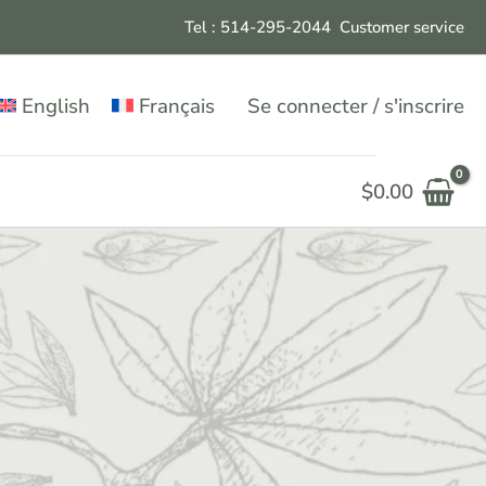
Tel : 514-295-204
4
Customer service
English
Français
Se connecter / s'inscrire
$
0.00