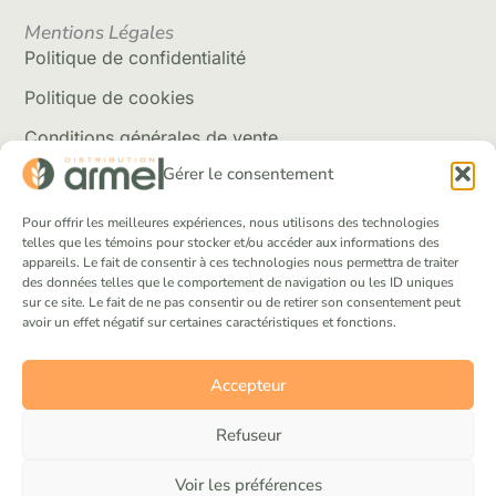
Mentions Légales
Politique de confidentialité
Politique de cookies
Conditions générales de vente
Gérer le consentement
Politique de livraison
Retour et rembousement
Pour offrir les meilleures expériences, nous utilisons des technologies
telles que les témoins pour stocker et/ou accéder aux informations des
appareils. Le fait de consentir à ces technologies nous permettra de traiter
Réseaux Sociaux
des données telles que le comportement de navigation ou les ID uniques
Facebook
sur ce site. Le fait de ne pas consentir ou de retirer son consentement peut
avoir un effet négatif sur certaines caractéristiques et fonctions.
Instagram
Tik Tok
Accepteur
Refuseur
Voir les préférences
© 2025 Distribution Armel inc. Tous droits réservés.