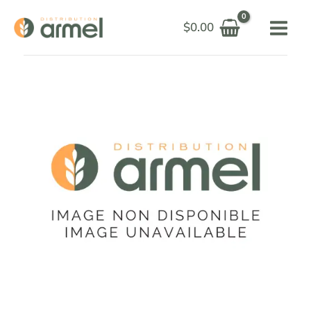
Aller
$
0.00
au
contenu