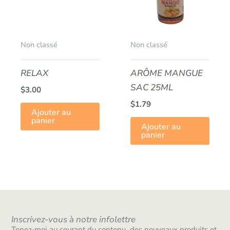
Non classé
Non classé
RELAX
ARÔME MANGUE
SAC 25ML
$
3.00
$
1.79
Ajouter au
panier
Ajouter au
panier
Inscrivez-vous à notre infolettre
Tenez-moi au courant du contenu, des nouveaux produits et