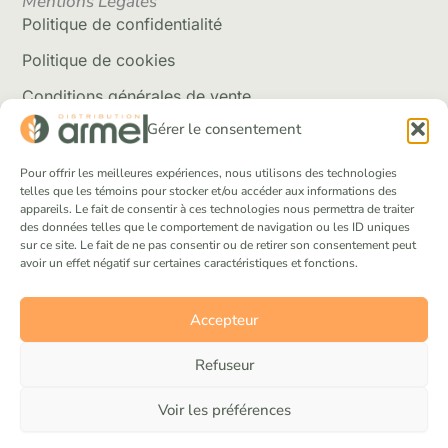
Mentions Légales
Politique de confidentialité
Politique de cookies
Conditions générales de vente
Gérer le consentement
Politique de livraison
Retour et rembousement
Pour offrir les meilleures expériences, nous utilisons des technologies
telles que les témoins pour stocker et/ou accéder aux informations des
appareils. Le fait de consentir à ces technologies nous permettra de traiter
Réseaux Sociaux
des données telles que le comportement de navigation ou les ID uniques
Facebook
sur ce site. Le fait de ne pas consentir ou de retirer son consentement peut
avoir un effet négatif sur certaines caractéristiques et fonctions.
Instagram
Tik Tok
Accepteur
Refuseur
Voir les préférences
© 2025 Distribution Armel inc. Tous droits réservés.
Réaliser par Concept Bloc