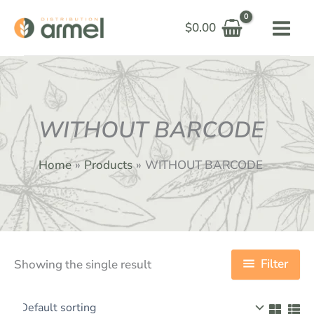
Skip
$
0.00
to
content
WITHOUT BARCODE
Home
Products
WITHOUT BARCODE
Filter
Showing the single result