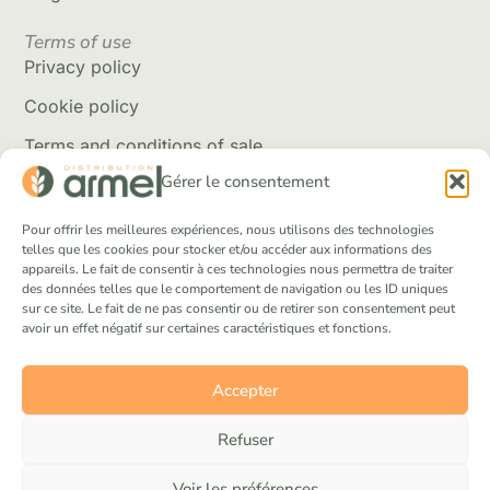
Terms of use
Privacy policy
Cookie policy
Terms and conditions of sale
Gérer le consentement
Delivery policy
Returns and refunds
Pour offrir les meilleures expériences, nous utilisons des technologies
telles que les cookies pour stocker et/ou accéder aux informations des
appareils. Le fait de consentir à ces technologies nous permettra de traiter
Social Networks
des données telles que le comportement de navigation ou les ID uniques
Facebook
sur ce site. Le fait de ne pas consentir ou de retirer son consentement peut
avoir un effet négatif sur certaines caractéristiques et fonctions.
Instagram
Tik Tok
Accepter
Refuser
Voir les préférences