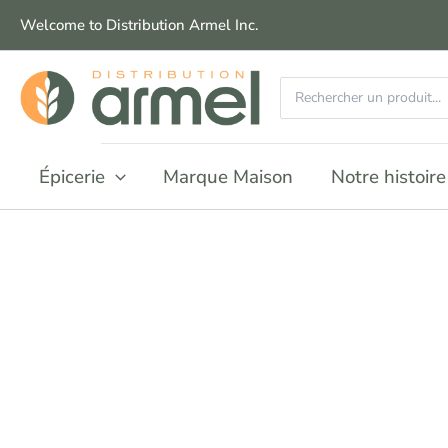
Aller
Welcome to Distribution Armel Inc.
au
contenu
Recherchez
:
Épicerie
Marque Maison
Notre histoire