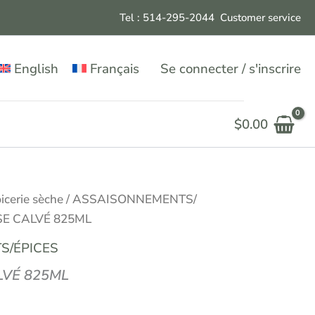
Tel : 514-295-204
4
Customer service
English
Français
Se connecter / s'inscrire
$
0.00
icerie sèche
/
ASSAISONNEMENTS/
E CALVÉ 825ML
S/ÉPICES
VÉ 825ML