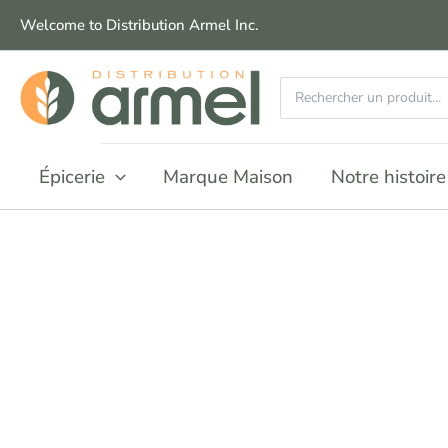
Aller
Welcome to Distribution Armel Inc.
au
contenu
Recherchez
:
Épicerie
Marque Maison
Notre histoire